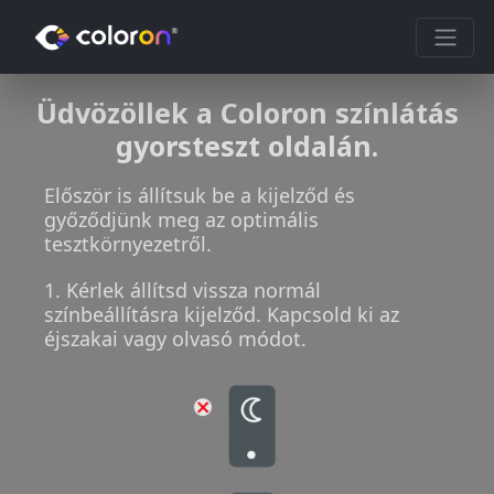
Üdvözöllek a Coloron színlátás
gyorsteszt oldalán.
Először is állítsuk be a kijelződ és
győződjünk meg az optimális
tesztkörnyezetről.
1. Kérlek állítsd vissza normál
színbeállításra kijelződ. Kapcsold ki az
éjszakai vagy olvasó módot.